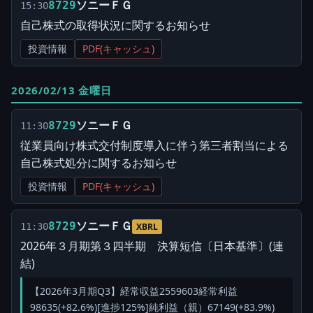
ソニーＦＧ
8729
15:30
自己株式の取得状況に関するお知らせ
投資情報
PDF(キャッシュ)
2026/02/13 金曜日
ソニーＦＧ
8729
11:30
従業員向け株式交付制度導入に伴う第三者割当による
自己株式処分に関するお知らせ
投資情報
PDF(キャッシュ)
ソニーＦＧ
8729
11:30
XBRL
2026年３月期第３四半期 決算短信〔日本基準〕(連
結)
【2026年3月期Q3】経常収益2559603経常利益
98635(+82.6%)[進捗125%]純利益（親）67149(+83.9%)