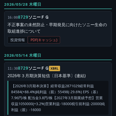
2026/05/28 木曜日
ソニーＦＧ
8729
16:00
不正事案の未然防止・早期発見に向けたソニー生命の
取組進捗について
投資情報
PDF(キャッシュ)
2026/05/14 木曜日
ソニーＦＧ
8729
11:30
XBRL
2026年３月期決算短信〔日本基準〕(連結)
【2026年3月期本決算】経常収益2871029経常利益
84584(+88.4%)純利益（親）55498(-29.6%) EPS（基）
7.96円/株 配当金3.8円/株【2027年3月期業績予想】営業
収益1050000(+3.2%)営業利益-18000税引前利益-20000純
利益（親）-16000