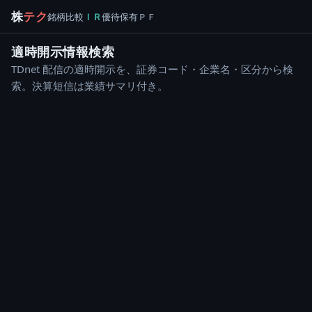
株
テク
銘柄
比較
ＩＲ
優待
保有
ＰＦ
適時開示情報検索
TDnet 配信の適時開示を、証券コード・企業名・区分から検
索。決算短信は業績サマリ付き。