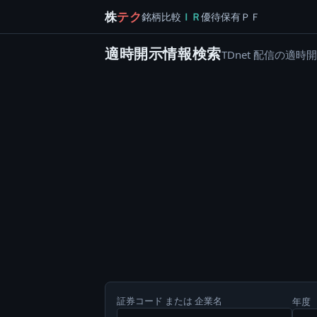
株
テク
銘柄
比較
ＩＲ
優待
保有
ＰＦ
適時開示情報検索
TDnet 配信の
証券コード または 企業名
年度