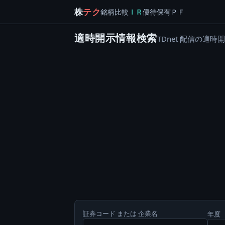
株
テク
銘柄
比較
ＩＲ
優待
保有
ＰＦ
適時開示情報検索
TDnet 配信の
証券コード または 企業名
年度