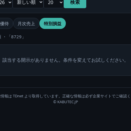
検索
優待
月次売上
特別損益
 ・「8729」
該当する開示がありません。条件を変えてお試しください。
情報は TDnet より取得しています。正確な情報は必ず企業サイトでご確認
© KABUTEC.JP