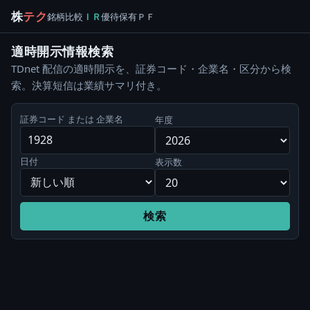
株
テク
銘柄
比較
ＩＲ
優待
保有
ＰＦ
適時開示情報検索
TDnet 配信の適時開示を、証券コード・企業名・区分から検
索。決算短信は業績サマリ付き。
証券コード または 企業名
年度
日付
表示数
検索