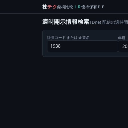
株
テク
銘柄
比較
ＩＲ
優待
保有
ＰＦ
適時開示情報検索
TDnet 配信の
証券コード または 企業名
年度