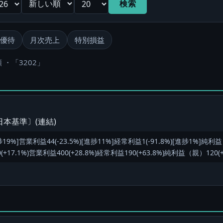
検索
優待
月次売上
特別損益
 ・「3202」
本基準〕(連結)
19%]営業利益44(-23.5%)[進捗11%]経常利益1(-91.8%)[進捗1%]純利益（
7.1%)営業利益400(+28.8%)経常利益190(+63.8%)純利益（親）120(+