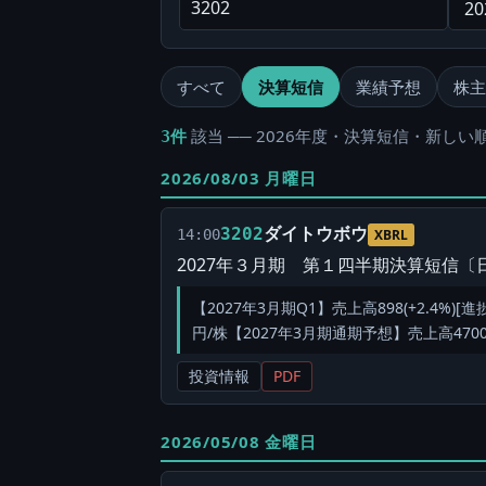
すべて
決算短信
業績予想
株主
該当 ── 2026年度・決算短信・新しい順
3件
2026/08/03 月曜日
ダイトウボウ
3202
14:00
XBRL
2027年３月期 第１四半期決算短信〔日
【2027年3月期Q1】売上高898(+2.4%)[進捗
円/株【2027年3月期通期予想】売上高4700(+1
投資情報
PDF
2026/05/08 金曜日