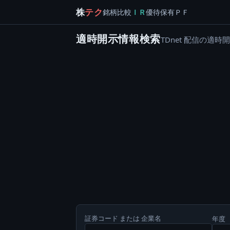
株
テク
銘柄
比較
ＩＲ
優待
保有
ＰＦ
適時開示情報検索
TDnet 配信の
証券コード または 企業名
年度