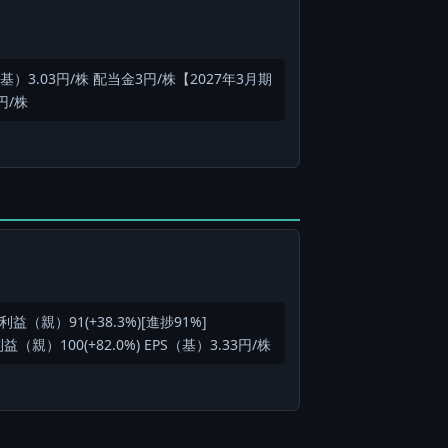
S（基）3.03円/株 配当金3円/株【2027年3月期
円/株
純利益（親）91(+38.3%)[進捗91%]
益（親）100(+82.0%) EPS（基）3.33円/株