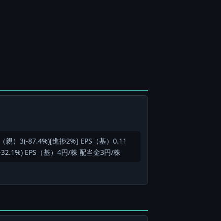
親）3(-87.4%)[進捗2%] EPS（基）0.11
32.1%) EPS（基）4円/株 配当金3円/株