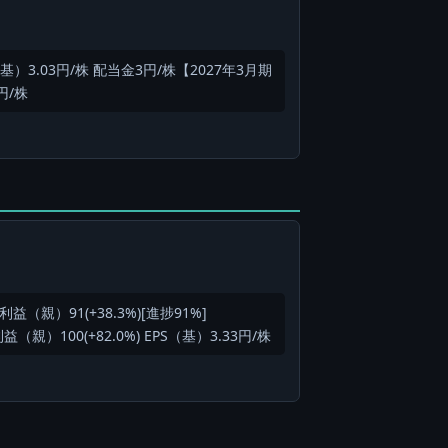
S（基）3.03円/株 配当金3円/株【2027年3月期
円/株
純利益（親）91(+38.3%)[進捗91%]
益（親）100(+82.0%) EPS（基）3.33円/株