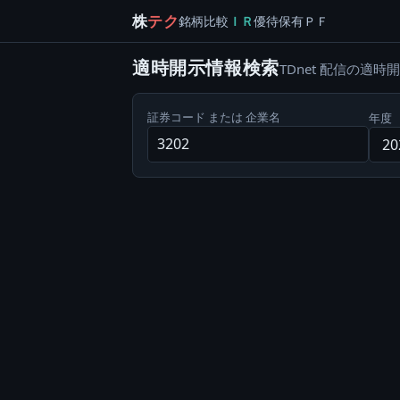
株
テク
銘柄
比較
ＩＲ
優待
保有
ＰＦ
適時開示情報検索
TDnet 配信の
証券コード または 企業名
年度