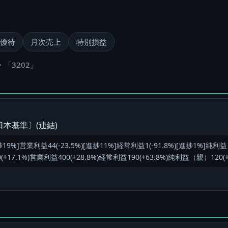
優待
月次売上
特別損益
・「3202」
本基準〕(連結)
19%]営業利益44(-23.5%)[進捗11%]経常利益1(-91.8%)[進捗1%]純利益（
7.1%)営業利益400(+28.8%)経常利益190(+63.8%)純利益（親）120(+