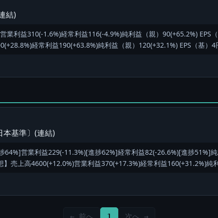
連結)
営業利益310(-1.6%)経常利益116(-4.9%)純利益（親）90(+65.2%) EP
+28.8%)経常利益190(+63.8%)純利益（親）120(+32.1%) EPS（基）4
本基準〕(連結)
捗64%]営業利益229(-11.3%)[進捗62%]経常利益82(-26.6%)[進捗51%]
上高4600(+12.0%)営業利益370(+17.3%)経常利益160(+31.2%)純利
← 前へ
1
次へ →