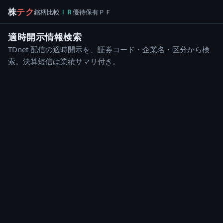
株
テク
銘柄
比較
ＩＲ
優待
保有
ＰＦ
適時開示情報検索
TDnet 配信の適時開示を、証券コード・企業名・区分から検
索。決算短信は業績サマリ付き。