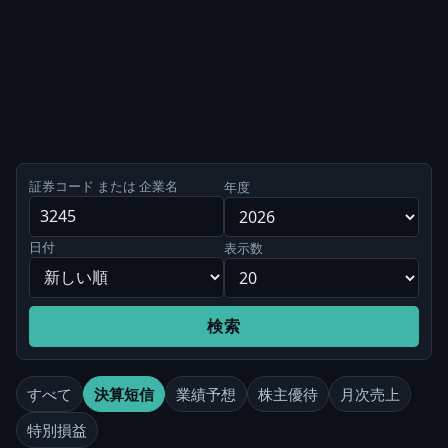
証券コード または 企業名
年度
日付
表示数
検索
すべて
決算短信
業績予想
株主優待
月次売上
特別損益