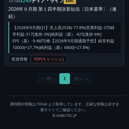
ディア・ライフ
3245
14:00
XBRL
2026年９月期 第１四半期決算短信〔日本基準〕（連
結）
【2026年9月期Q1】売上高2538(-77.8%)営業利益-370経
常利益-317[進捗-3%]純利益（親）-425[進捗-6%]
EPS（基）-9.46円/株【2026年9月期通期予想】経常利益
10000(+27.7%)純利益（親）6800(+27.8%)
投資情報
PDF(キャッシュ)
← 前へ
1
次へ →
適時開示情報は TDnet より取得しています。正確な情報は必ず企
業サイトでご確認ください。
© KABUTEC.JP