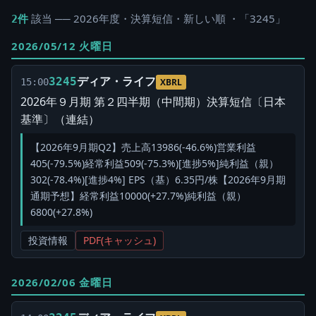
該当 ── 2026年度・決算短信・新しい順 ・「3245」
2件
2026/05/12 火曜日
ディア・ライフ
3245
15:00
XBRL
2026年９月期 第２四半期（中間期）決算短信〔日本
基準〕（連結）
【2026年9月期Q2】売上高13986(-46.6%)営業利益
405(-79.5%)経常利益509(-75.3%)[進捗5%]純利益（親）
302(-78.4%)[進捗4%] EPS（基）6.35円/株【2026年9月期
通期予想】経常利益10000(+27.7%)純利益（親）
6800(+27.8%)
投資情報
PDF(キャッシュ)
2026/02/06 金曜日