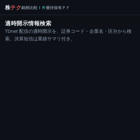
株
テク
銘柄
比較
ＩＲ
優待
保有
ＰＦ
適時開示情報検索
TDnet 配信の適時開示を、証券コード・企業名・区分から検
索。決算短信は業績サマリ付き。