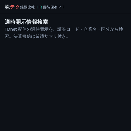
株
テク
銘柄
比較
ＩＲ
優待
保有
ＰＦ
適時開示情報検索
TDnet 配信の適時開示を、証券コード・企業名・区分から検
索。決算短信は業績サマリ付き。