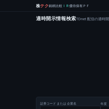
株
テク
銘柄
比較
ＩＲ
優待
保有
ＰＦ
適時開示情報検索
TDnet 配信の
証券コード または 企業名
年度