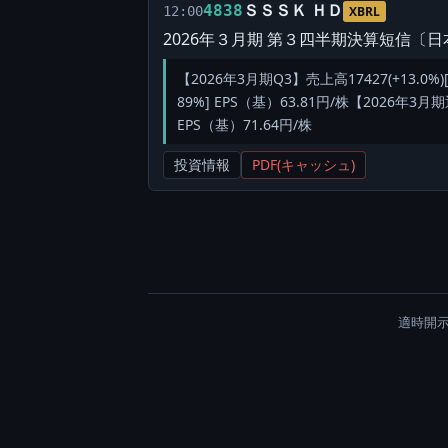
ＳＳＳＫ ＨＤ
4838
12:00
XBRL
2026年３月期 第３四半期決算短信〔
【2026年3月期Q3】売上高17427(+13.0%)
89%] EPS（基）63.81円/株【2026年3月期
EPS（基）71.64円/株
投資情報
PDF(キャッシュ)
適時開示