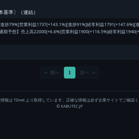
日本基準〕（連結）
[進捗79%]営業利益1737(+143.1%)[進捗91%]経常利益1791(+147.6%)
通期予想】売上高22000(+6.6%)営業利益1900(+116.5%)経常利益1940(+1
← 前へ
1
次へ →
情報は TDnet より取得しています。正確な情報は必ず企業サイトでご確認
© KABUTEC.JP