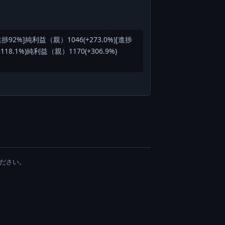
[進捗92%]純利益（親）1046(+273.0%)[進捗
18.1%)純利益（親）1170(+306.9%)
ください。