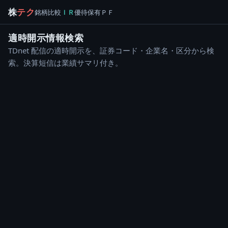
株
テク
銘柄
比較
ＩＲ
優待
保有
ＰＦ
適時開示情報検索
TDnet 配信の適時開示を、証券コード・企業名・区分から検
索。決算短信は業績サマリ付き。