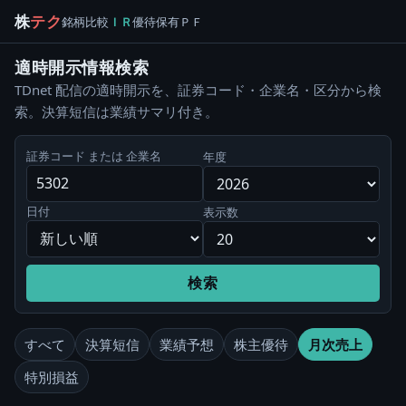
株
テク
銘柄
比較
ＩＲ
優待
保有
ＰＦ
適時開示情報検索
TDnet 配信の適時開示を、証券コード・企業名・区分から検
索。決算短信は業績サマリ付き。
証券コード または 企業名
年度
日付
表示数
検索
すべて
決算短信
業績予想
株主優待
月次売上
特別損益