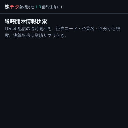
株
テク
銘柄
比較
ＩＲ
優待
保有
ＰＦ
適時開示情報検索
TDnet 配信の適時開示を、証券コード・企業名・区分から検
索。決算短信は業績サマリ付き。