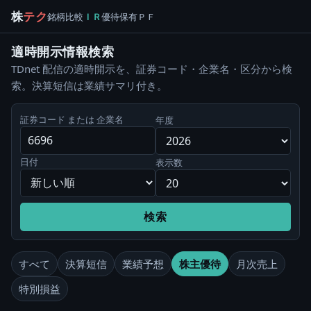
株
テク
銘柄
比較
ＩＲ
優待
保有
ＰＦ
適時開示情報検索
TDnet 配信の適時開示を、証券コード・企業名・区分から検
索。決算短信は業績サマリ付き。
証券コード または 企業名
年度
日付
表示数
検索
すべて
決算短信
業績予想
株主優待
月次売上
特別損益