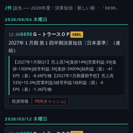
該当 ── 2026年度・決算短信・新しい順 ・「6696」
2件
2026/06/04 木曜日
Ｇ－トラースＯＰ
6696
12:00
XBRL
2027年１月期 第１四半期決算短信〔日本基準〕（連
結）
【2027年1月期Q1】売上高74[進捗14%]営業利益-39[進
捗-1300%]経常利益-39[進捗-3900%]純利益（親）-41
EPS（基）-8.68円/株【2027年1月期通期予想】売上高
535(+10.3%)営業利益3経常利益1純利益（親）-6
EPS（基）-1.36円/株
投資情報
PDF(キャッシュ)
2026/03/12 木曜日