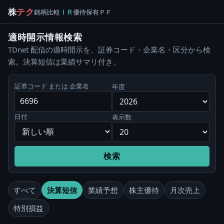
株
テク
銘柄
比較
ＩＲ
優待
保有
ＰＦ
適時開示情報検索
TDnet 配信の適時開示を、証券コード・企業名・区分から検
索。決算短信は業績サマリ付き。
証券コード または 企業名
年度
日付
表示数
検索
すべて
決算短信
業績予想
株主優待
月次売上
特別損益