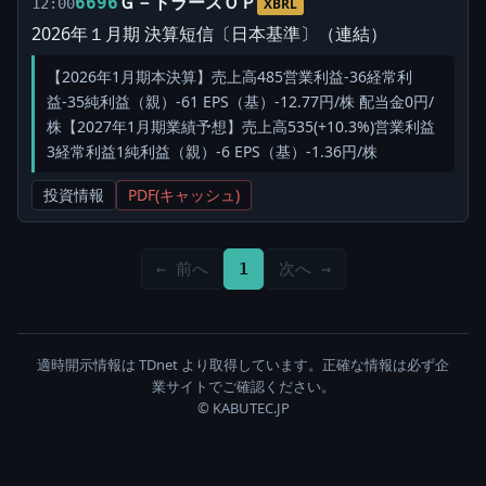
Ｇ－トラースＯＰ
6696
12:00
XBRL
2026年１月期 決算短信〔日本基準〕（連結）
【2026年1月期本決算】売上高485営業利益-36経常利
益-35純利益（親）-61 EPS（基）-12.77円/株 配当金0円/
株【2027年1月期業績予想】売上高535(+10.3%)営業利益
3経常利益1純利益（親）-6 EPS（基）-1.36円/株
投資情報
PDF(キャッシュ)
← 前へ
1
次へ →
適時開示情報は TDnet より取得しています。正確な情報は必ず企
業サイトでご確認ください。
© KABUTEC.JP