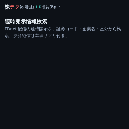
株
テク
銘柄
比較
ＩＲ
優待
保有
ＰＦ
適時開示情報検索
TDnet 配信の適時開示を、証券コード・企業名・区分から検
索。決算短信は業績サマリ付き。