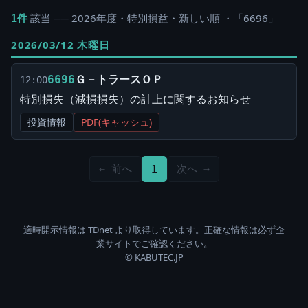
該当 ── 2026年度・特別損益・新しい順 ・「6696」
1件
2026/03/12 木曜日
Ｇ－トラースＯＰ
6696
12:00
特別損失（減損損失）の計上に関するお知らせ
投資情報
PDF(キャッシュ)
← 前へ
1
次へ →
適時開示情報は TDnet より取得しています。正確な情報は必ず企
業サイトでご確認ください。
© KABUTEC.JP