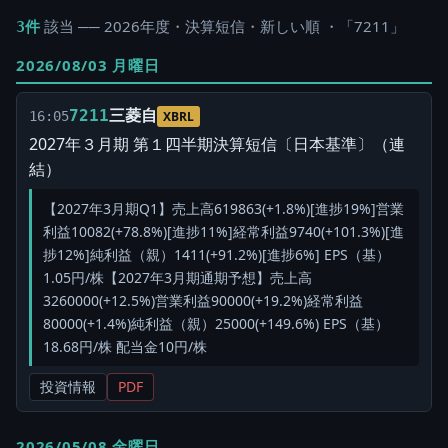
該当 ── 2026年度・決算短信・新しい順 ・「7211」
3件
2026/08/03 月曜日
三菱自
7211
16:05
XBRL
2027年３月期 第１四半期決算短信〔日本基準〕（連
結）
【2027年3月期Q1】売上高619863(+1.8%)[進捗19%]営業
利益10082(+78.8%)[進捗11%]経常利益9740(+101.3%)[進
捗12%]純利益（親）1411(+91.2%)[進捗6%] EPS（基）
1.05円/株【2027年3月期通期予想】売上高
3260000(+12.5%)営業利益90000(+19.2%)経常利益
80000(+1.4%)純利益（親）25000(+149.6%) EPS（基）
18.68円/株 配当金10円/株
投資情報
PDF
2026/05/08 金曜日