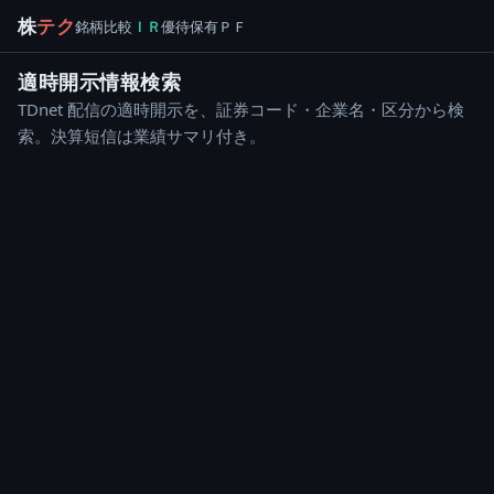
株
テク
銘柄
比較
ＩＲ
優待
保有
ＰＦ
適時開示情報検索
TDnet 配信の適時開示を、証券コード・企業名・区分から検
索。決算短信は業績サマリ付き。