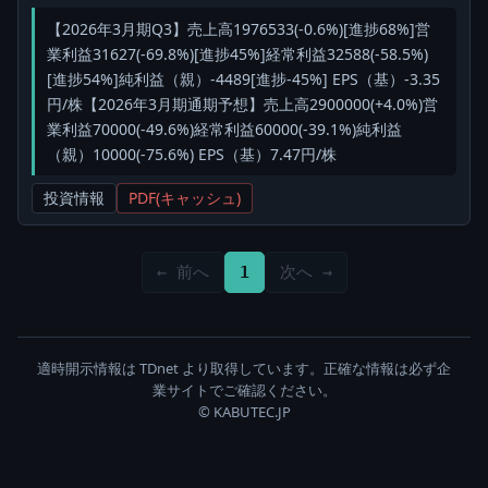
【2026年3月期Q3】売上高1976533(-0.6%)[進捗68%]営
業利益31627(-69.8%)[進捗45%]経常利益32588(-58.5%)
[進捗54%]純利益（親）-4489[進捗-45%] EPS（基）-3.35
円/株【2026年3月期通期予想】売上高2900000(+4.0%)営
業利益70000(-49.6%)経常利益60000(-39.1%)純利益
（親）10000(-75.6%) EPS（基）7.47円/株
投資情報
PDF(キャッシュ)
← 前へ
1
次へ →
適時開示情報は TDnet より取得しています。正確な情報は必ず企
業サイトでご確認ください。
© KABUTEC.JP