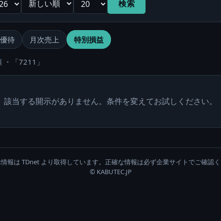
検索
優待
月次売上
特別損益
 ・「7211」
該当する開示がありません。条件を変えてお試しください。
情報は TDnet より取得しています。正確な情報は必ず企業サイトでご確認
© KABUTEC.JP