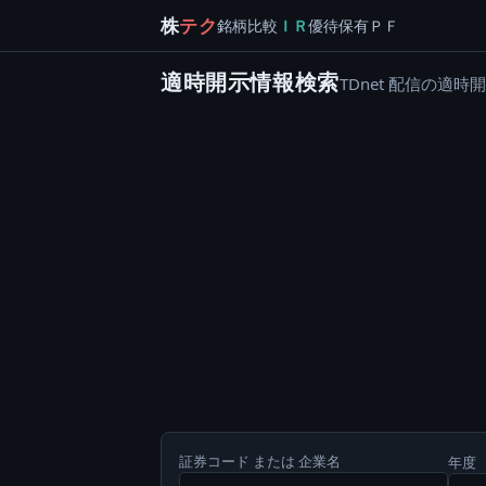
株
テク
銘柄
比較
ＩＲ
優待
保有
ＰＦ
適時開示情報検索
TDnet 配信の
証券コード または 企業名
年度