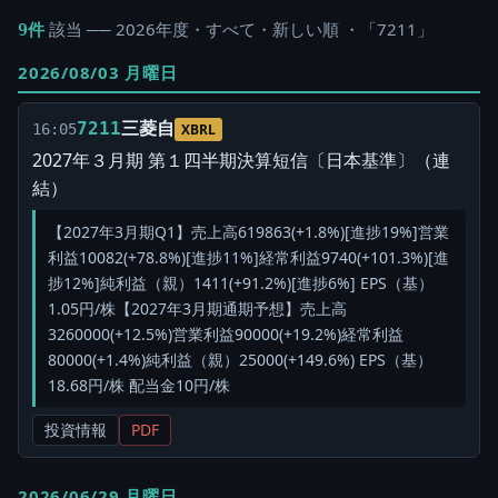
該当 ── 2026年度・すべて・新しい順 ・「7211」
9件
2026/08/03 月曜日
三菱自
7211
16:05
XBRL
2027年３月期 第１四半期決算短信〔日本基準〕（連
結）
【2027年3月期Q1】売上高619863(+1.8%)[進捗19%]営業
利益10082(+78.8%)[進捗11%]経常利益9740(+101.3%)[進
捗12%]純利益（親）1411(+91.2%)[進捗6%] EPS（基）
1.05円/株【2027年3月期通期予想】売上高
3260000(+12.5%)営業利益90000(+19.2%)経常利益
80000(+1.4%)純利益（親）25000(+149.6%) EPS（基）
18.68円/株 配当金10円/株
投資情報
PDF
2026/06/29 月曜日