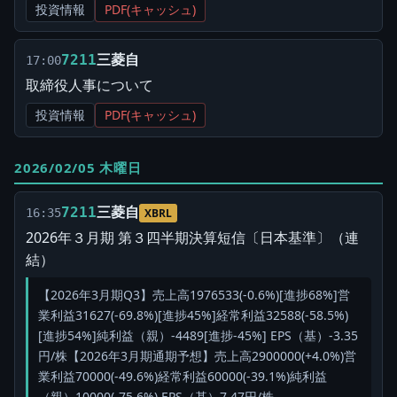
投資情報
PDF(キャッシュ)
三菱自
7211
17:00
取締役人事について
投資情報
PDF(キャッシュ)
2026/02/05 木曜日
三菱自
7211
16:35
XBRL
2026年３月期 第３四半期決算短信〔日本基準〕（連
結）
【2026年3月期Q3】売上高1976533(-0.6%)[進捗68%]営
業利益31627(-69.8%)[進捗45%]経常利益32588(-58.5%)
[進捗54%]純利益（親）-4489[進捗-45%] EPS（基）-3.35
円/株【2026年3月期通期予想】売上高2900000(+4.0%)営
業利益70000(-49.6%)経常利益60000(-39.1%)純利益
（親）10000(-75.6%) EPS（基）7.47円/株