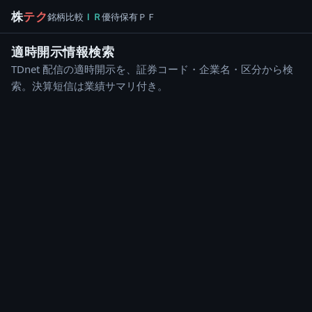
株
テク
銘柄
比較
ＩＲ
優待
保有
ＰＦ
適時開示情報検索
TDnet 配信の適時開示を、証券コード・企業名・区分から検
索。決算短信は業績サマリ付き。