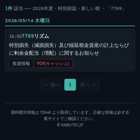
該当 ── 2026年度・特別損益・新しい順 ・「7769」
1件
2026/05/14 木曜日
リズム
7769
16:00
特別損失（減損損失）及び繰延税金資産の計上ならび
に剰余金配当（増配）に関するお知らせ
投資情報
PDF(キャッシュ)
← 前へ
1
次へ →
適時開示情報は TDnet より取得しています。正確な情報は必ず企
業サイトでご確認ください。
© KABUTEC.JP