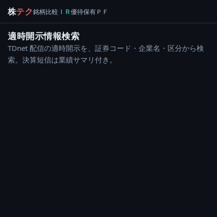
株
テク
銘柄
比較
ＩＲ
優待
保有
ＰＦ
適時開示情報検索
TDnet 配信の適時開示を、証券コード・企業名・区分から検
索。決算短信は業績サマリ付き。