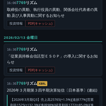
リズム
7769
16:00
取締役の異動、執行役員の異動、関係会社代表者の異
動 及び人事異動に関するお知らせ
投資情報
PDF(キャッシュ)
2026/02/13 金曜日
リズム
7769
16:30
「従業員持株会信託型ＥＳＯＰ」の導入に関するお知
らせ
投資情報
PDF(キャッシュ)
リズム
7769
16:30
XBRL
2026年３月期第３四半期決算短信〔日本基準〕(連結)
【2026年3月期Q3】売上高25765(+1.5%)[進捗77%]営業
利益1525(+132.3%)[進捗98%]経常利益1772(+85.0%)[進