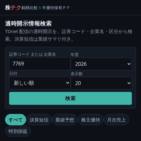
株
テク
銘柄
比較
ＩＲ
優待
保有
ＰＦ
適時開示情報検索
TDnet 配信の適時開示を、証券コード・企業名・区分から検
索。決算短信は業績サマリ付き。
証券コード または 企業名
年度
日付
表示数
検索
すべて
決算短信
業績予想
株主優待
月次売上
特別損益