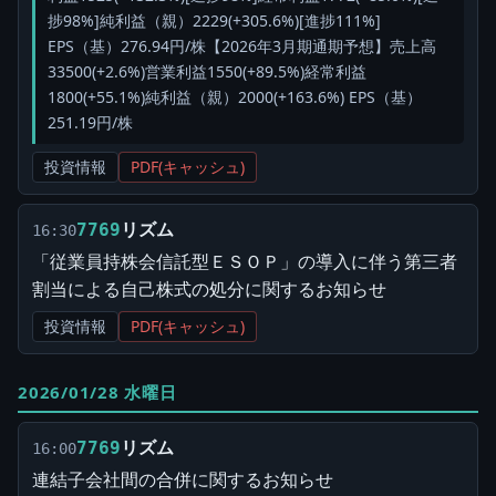
捗98%]純利益（親）2229(+305.6%)[進捗111%]
EPS（基）276.94円/株【2026年3月期通期予想】売上高
33500(+2.6%)営業利益1550(+89.5%)経常利益
1800(+55.1%)純利益（親）2000(+163.6%) EPS（基）
251.19円/株
投資情報
PDF(キャッシュ)
リズム
7769
16:30
「従業員持株会信託型ＥＳＯＰ」の導入に伴う第三者
割当による自己株式の処分に関するお知らせ
投資情報
PDF(キャッシュ)
2026/01/28 水曜日
リズム
7769
16:00
連結子会社間の合併に関するお知らせ