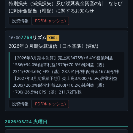
特別損失（減損損失）及び繰延税金資産の計上ならび
に剰余金配当（増配）に関するお知らせ
投資情報
PDF(キャッシュ)
リズム
7769
16:00
XBRL
2026年３月期決算短信〔日本基準〕(連結)
【2026年3月期本決算】売上高34755(+6.4%)営業利益
1586(+94.0%)経常利益1979(+70.5%)純利益（親）
2311(+204.6%) EPS（基）287.91円/株 配当金167.6円/株
【2027年3月期業績予想】売上高37000(+6.5%)営業利益
2000(+26.0%)経常利益2300(+16.2%)純利益（親）
1700(-26.5%) EPS（基）211.72円/株
投資情報
PDF(キャッシュ)
2026/03/24 火曜日