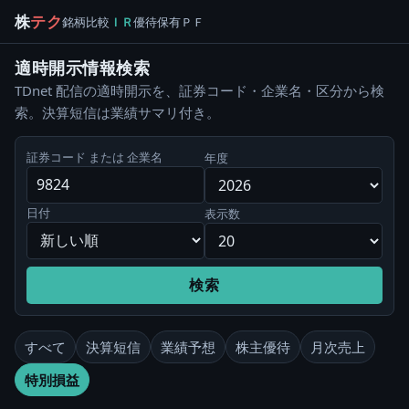
株
テク
銘柄
比較
ＩＲ
優待
保有
ＰＦ
適時開示情報検索
TDnet 配信の適時開示を、証券コード・企業名・区分から検
索。決算短信は業績サマリ付き。
証券コード または 企業名
年度
日付
表示数
検索
すべて
決算短信
業績予想
株主優待
月次売上
特別損益