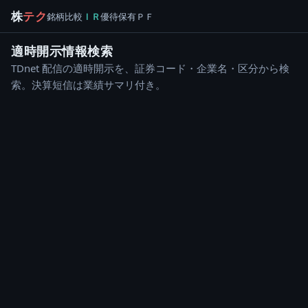
株
テク
銘柄
比較
ＩＲ
優待
保有
ＰＦ
適時開示情報検索
TDnet 配信の適時開示を、証券コード・企業名・区分から検
索。決算短信は業績サマリ付き。