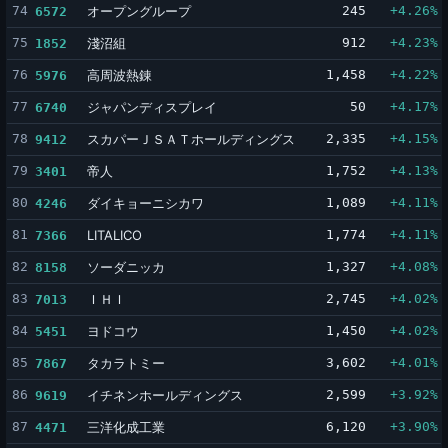
74
オープングループ
245
+4.26%
6572
75
淺沼組
912
+4.23%
1852
76
高周波熱錬
1,458
+4.22%
5976
77
ジャパンディスプレイ
50
+4.17%
6740
78
スカパーＪＳＡＴホールディングス
2,335
+4.15%
9412
79
帝人
1,752
+4.13%
3401
80
ダイキョーニシカワ
1,089
+4.11%
4246
81
LITALICO
1,774
+4.11%
7366
82
ソーダニッカ
1,327
+4.08%
8158
83
ＩＨＩ
2,745
+4.02%
7013
84
ヨドコウ
1,450
+4.02%
5451
85
タカラトミー
3,602
+4.01%
7867
86
イチネンホールディングス
2,599
+3.92%
9619
87
三洋化成工業
6,120
+3.90%
4471