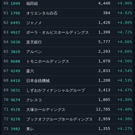
60
福田組
4,440
+4.96%
1899
61
オリエンタル白石
384
+4.92%
1786
62
ジャノメ
1,420
+4.80%
6445
63
ポーラ・オルビスホールディングス
1,399
+4.72%
4927
64
楽天銀行
5,777
+4.66%
5838
65
アルペン
2,293
+4.66%
3028
66
トモニホールディングス
1,078
+4.56%
8600
67
森六
2,833
+4.54%
4249
68
日本金銭機械
1,200
+4.53%
6418
69
しずおかフィナンシャルグループ
3,413
+4.47%
5831
70
クレスコ
1,805
+4.40%
4674
71
大塚ホールディングス
12,705
+4.40%
4578
72
ブックオフグループホールディングス
2,959
+4.30%
9278
73
東レ
1,355
+4.27%
3402