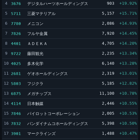
4
デジタルハーツホールディングス
903
+19.92%
3676
5
三菱マテリアル
5,157
+15.71%
5711
6
メニコン
2,086
+14.93%
7780
7
フルヤ金属
7,920
+14.45%
7826
8
ＡＤＥＫＡ
4,705
+14.20%
4401
9
藤田観光
2,235
+13.34%
9722
10
多木化学
6,140
+13.28%
4025
11
ゲオホールディングス
2,319
+13.01%
2681
12
フジクラ
5,185
+12.82%
5803
13
メガチップス
11,100
+10.78%
6875
14
日本触媒
2,446
+10.55%
4114
15
パイロットコーポレーション
2,005
+10.53%
7846
16
バンダイナムコホールディングス
5,398
+10.50%
7832
17
マークラインズ
1,488
+10.47%
3901