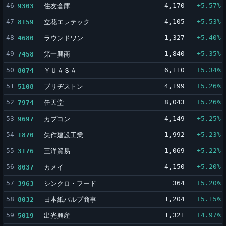
46
住友倉庫
4,170
+5.57%
9303
47
立花エレテック
4,105
+5.53%
8159
48
ラウンドワン
1,327
+5.40%
4680
49
第一興商
1,840
+5.35%
7458
50
ＹＵＡＳＡ
6,110
+5.34%
8074
51
ブリヂストン
4,199
+5.26%
5108
52
任天堂
8,043
+5.26%
7974
53
カプコン
4,149
+5.25%
9697
54
矢作建設工業
1,992
+5.23%
1870
55
三洋貿易
1,069
+5.22%
3176
56
カメイ
4,150
+5.20%
8037
57
シンクロ・フード
364
+5.20%
3963
58
日本紙パルプ商事
1,204
+5.15%
8032
59
出光興産
1,321
+4.97%
5019