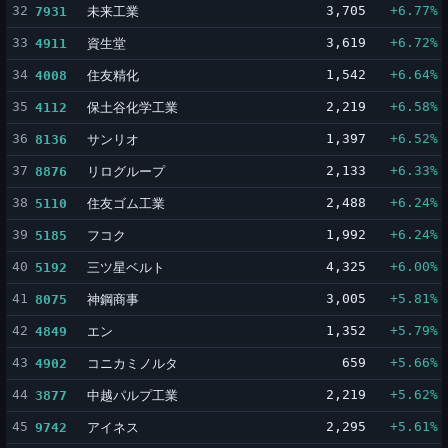
32
未来工業
3,705
+6.77%
7931
33
資生堂
3,619
+6.72%
4911
34
住友精化
1,542
+6.64%
4008
35
保土谷化学工業
2,219
+6.58%
4112
36
サンリオ
1,397
+6.52%
8136
37
リログループ
2,133
+6.33%
8876
38
住友ゴム工業
2,488
+6.24%
5110
39
フコク
1,992
+6.24%
5185
40
三ツ星ベルト
4,325
+6.00%
5192
41
神鋼商事
3,005
+5.81%
8075
42
エン
1,352
+5.79%
4849
43
コニカミノルタ
659
+5.66%
4902
44
中越パルプ工業
2,219
+5.62%
3877
45
アイネス
2,295
+5.61%
9742