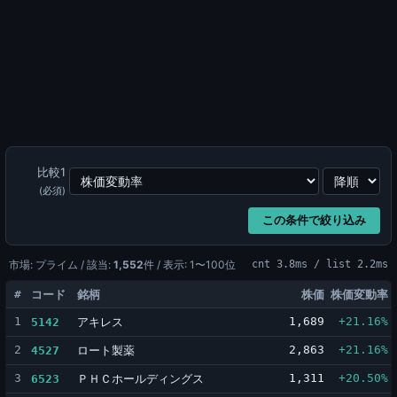
比較1
(必須)
この条件で絞り込み
市場: プライム / 該当:
1,552
件 / 表示: 1〜100位
cnt 3.8ms / list 2.2ms
#
コード
銘柄
株価
株価変動率
1
アキレス
1,689
+21.16%
5142
2
ロート製薬
2,863
+21.16%
4527
3
ＰＨＣホールディングス
1,311
+20.50%
6523