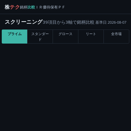
株
テク
銘柄
比較
ＩＲ
優待
保有
ＰＦ
スクリーニング
39項目から3軸で銘柄比較
基準日 2026-08-07
プライム
スタンダー
グロース
リート
全市場
ド