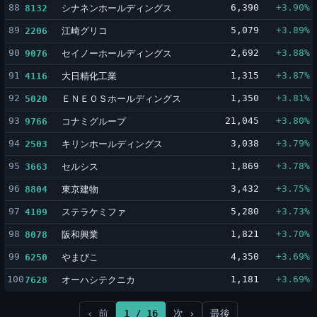
88
シナネンホールディングス
6,390
+3.90%
8132
89
江崎グリコ
5,079
+3.89%
2206
90
セイノーホールディングス
2,692
+3.88%
9076
91
大日精化工業
1,315
+3.87%
4116
92
ＥＮＥＯＳホールディングス
1,350
+3.81%
5020
93
コナミグループ
21,045
+3.80%
9766
94
キリンホールディングス
3,038
+3.79%
2503
95
セルシス
1,869
+3.78%
3663
96
東京建物
3,432
+3.75%
8804
97
ステラケミファ
5,280
+3.73%
4109
98
阪和興業
1,821
+3.70%
8078
99
やまびこ
4,350
+3.69%
6250
100
オーハシテクニカ
1,181
+3.69%
7628
‹ 前
1 / 16
次 ›
最後