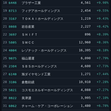
18
ブラザー工業
4,561
+9.98%
6448
19
フィデアホールディングス
2,454
+9.55%
8713
20
ＴＯＫＡＩホールディングス
1,219
+9.43%
3167
21
岩谷産業
2,227
+8.42%
8088
22
ＳＨＩＦＴ
896
+8.39%
3697
23
ＳＷＣＣ
12,960
+8.36%
5805
24
レゾナック・ホールディングス
16,395
+8.18%
4004
25
福山通運
6,090
+7.79%
9075
26
ＳＢＳホールディングス
4,600
+7.73%
2384
27
旭ダイヤモンド工業
1,271
+7.44%
6140
28
倉敷紡績
10,910
+7.28%
3106
29
コスモエネルギーホールディングス
4,088
+7.27%
5021
30
美津濃
3,995
+7.10%
8022
31
チャーム・ケア・コーポレーション
1,480
+6.78%
6062