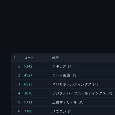
#
コード
銘柄
アキレス
1
5142
[P]
ロート製薬
2
4527
[P]
ＰＨＣホールディングス
3
6523
[P]
デジタルハーツホールディングス
4
3676
[P]
三菱マテリアル
5
5711
[P]
メニコン
6
7780
[P]