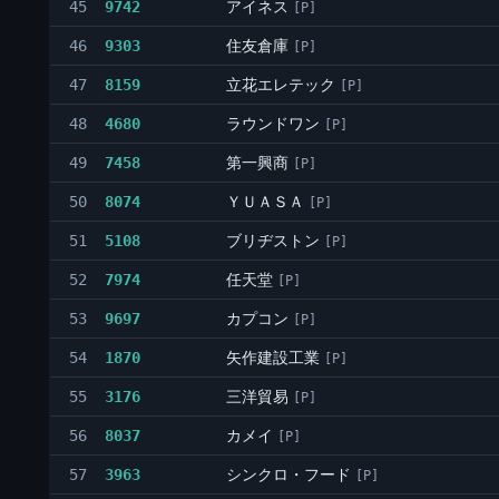
アイネス
45
9742
[P]
住友倉庫
46
9303
[P]
立花エレテック
47
8159
[P]
ラウンドワン
48
4680
[P]
第一興商
49
7458
[P]
ＹＵＡＳＡ
50
8074
[P]
ブリヂストン
51
5108
[P]
任天堂
52
7974
[P]
カプコン
53
9697
[P]
矢作建設工業
54
1870
[P]
三洋貿易
55
3176
[P]
カメイ
56
8037
[P]
シンクロ・フード
57
3963
[P]