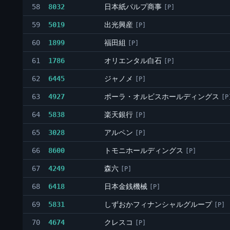
日本紙パルプ商事
58
8032
[P]
出光興産
59
5019
[P]
福田組
60
1899
[P]
オリエンタル白石
61
1786
[P]
ジャノメ
62
6445
[P]
ポーラ・オルビスホールディングス
63
4927
[P
楽天銀行
64
5838
[P]
アルペン
65
3028
[P]
トモニホールディングス
66
8600
[P]
森六
67
4249
[P]
日本金銭機械
68
6418
[P]
しずおかフィナンシャルグループ
69
5831
[P]
クレスコ
70
4674
[P]