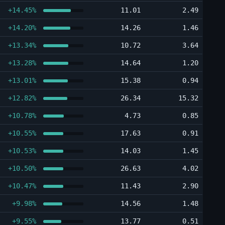
+14.45%
11.01
2.49
+14.20%
14.26
1.46
+13.34%
10.72
3.64
+13.28%
14.64
1.20
+13.01%
15.38
0.94
+12.82%
26.34
15.32
+10.78%
4.73
0.85
+10.55%
17.63
0.91
+10.53%
14.03
1.45
+10.50%
26.63
4.02
+10.47%
11.43
2.90
+9.98%
14.56
1.48
+9.55%
13.77
0.51