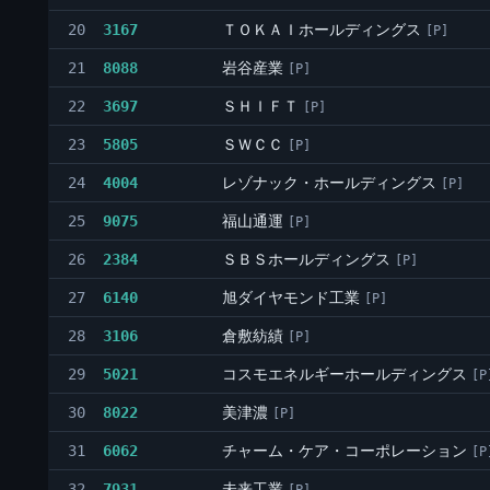
ＴＯＫＡＩホールディングス
20
3167
[P]
岩谷産業
21
8088
[P]
ＳＨＩＦＴ
22
3697
[P]
ＳＷＣＣ
23
5805
[P]
レゾナック・ホールディングス
24
4004
[P]
福山通運
25
9075
[P]
ＳＢＳホールディングス
26
2384
[P]
旭ダイヤモンド工業
27
6140
[P]
倉敷紡績
28
3106
[P]
コスモエネルギーホールディングス
29
5021
[P
美津濃
30
8022
[P]
チャーム・ケア・コーポレーション
31
6062
[P
未来工業
32
7931