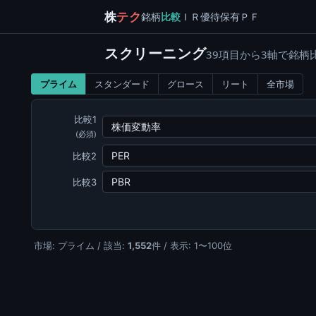
株
テク
銘柄
比較
ＩＲ
優待
保有
ＰＦ
スクリーニング
39項目から3軸で銘柄
プライム
スタンダード
グロース
リート
全市場
比較1
(必須)
比較2
比較3
市場: プライム / 該当:
1,552
件 / 表示: 1〜100位