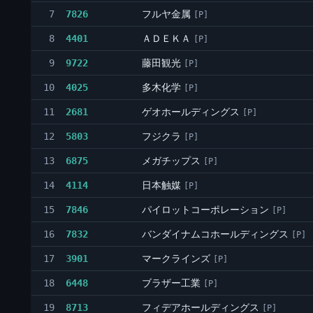
フルヤ金属
7
7826
[P]
ＡＤＥＫＡ
8
4401
[P]
藤田観光
9
9722
[P]
多木化学
10
4025
[P]
ゲオホールディングス
11
2681
[P]
フジクラ
12
5803
[P]
メガチップス
13
6875
[P]
日本触媒
14
4114
[P]
パイロットコーポレーション
15
7846
[P]
バンダイナムコホールディングス
16
7832
[P]
マークラインズ
17
3901
[P]
ブラザー工業
18
6448
[P]
フィデアホールディングス
19
8713
[P]