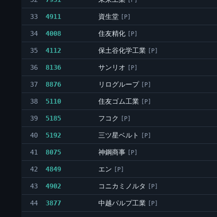
[P]
資生堂
33
4911
[P]
住友精化
34
4008
[P]
保土谷化学工業
35
4112
[P]
サンリオ
36
8136
[P]
リログループ
37
8876
[P]
住友ゴム工業
38
5110
[P]
フコク
39
5185
[P]
三ツ星ベルト
40
5192
[P]
神鋼商事
41
8075
[P]
エン
42
4849
[P]
コニカミノルタ
43
4902
[P]
中越パルプ工業
44
3877
[P]