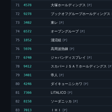
大塚ホールディングス
71
4578
[P]
ブックオフグループホールディングス
72
9278
東レ
73
3402
[P]
オープングループ
74
6572
[P]
淺沼組
75
1852
[P]
高周波熱錬
76
5976
[P]
ジャパンディスプレイ
77
6740
[P]
スカパーＪＳＡＴホールディングス
78
9412
[P
帝人
79
3401
[P]
ダイキョーニシカワ
80
4246
[P]
LITALICO
81
7366
[P]
ソーダニッカ
82
8158
[P]
ＩＨＩ
83
7013
[P]