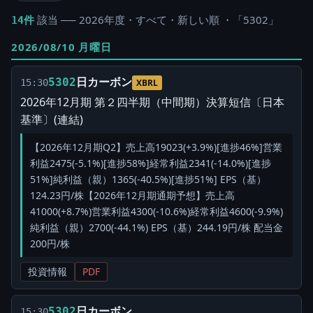
該当 ── 2026年度・すべて・新しい順 ・「5302」
14件
2026/08/10 月曜日
日カーボン
5302
15:30
XBRL
2026年12月期 第２四半期（中間期）決算短信〔日本
基準〕(連結)
【2026年12月期Q2】売上高19023(+3.9%)[進捗46%]営業
利益2475(-5.1%)[進捗58%]経常利益2341(-14.0%)[進捗
51%]純利益（親）1365(-40.5%)[進捗51%] EPS（基）
124.23円/株【2026年12月期通期予想】売上高
41000(+8.7%)営業利益4300(-10.6%)経常利益4600(-9.9%)
純利益（親）2700(-44.1%) EPS（基）244.19円/株 配当金
200円/株
投資情報
PDF
日カーボン
5302
15:30