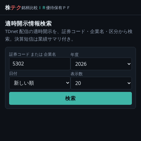
株
テク
銘柄
比較
ＩＲ
優待
保有
ＰＦ
適時開示情報検索
TDnet 配信の適時開示を、証券コード・企業名・区分から検
索。決算短信は業績サマリ付き。
証券コード または 企業名
年度
日付
表示数
検索