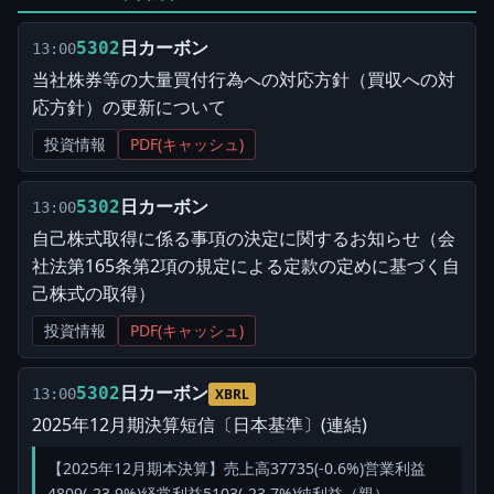
日カーボン
5302
13:00
当社株券等の大量買付行為への対応方針（買収への対
応方針）の更新について
投資情報
PDF(キャッシュ)
日カーボン
5302
13:00
自己株式取得に係る事項の決定に関するお知らせ（会
社法第165条第2項の規定による定款の定めに基づく自
己株式の取得）
投資情報
PDF(キャッシュ)
日カーボン
5302
13:00
XBRL
2025年12月期決算短信〔日本基準〕(連結)
【2025年12月期本決算】売上高37735(-0.6%)営業利益
4809(-23.9%)経常利益5103(-23.7%)純利益（親）