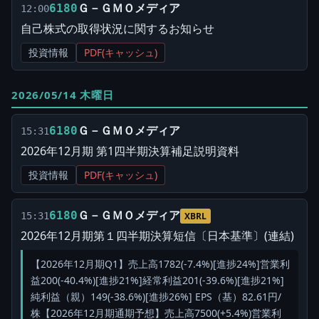
Ｇ－ＧＭＯメディア
6180
12:00
自己株式の取得状況に関するお知らせ
投資情報
PDF(キャッシュ)
2026/05/14 木曜日
Ｇ－ＧＭＯメディア
6180
15:31
2026年12月期 第1四半期決算補足説明資料
投資情報
PDF(キャッシュ)
Ｇ－ＧＭＯメディア
6180
15:31
XBRL
2026年12月期第１四半期決算短信〔日本基準〕(連結)
【2026年12月期Q1】売上高1782(-7.4%)[進捗24%]営業利
益200(-40.4%)[進捗21%]経常利益201(-39.6%)[進捗21%]
純利益（親）149(-38.6%)[進捗26%] EPS（基）82.61円/
株【2026年12月期通期予想】売上高7500(+5.4%)営業利