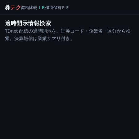
株
テク
銘柄
比較
ＩＲ
優待
保有
ＰＦ
適時開示情報検索
TDnet 配信の適時開示を、証券コード・企業名・区分から検
索。決算短信は業績サマリ付き。