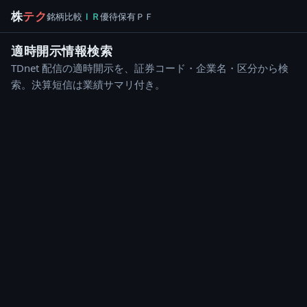
株
テク
銘柄
比較
ＩＲ
優待
保有
ＰＦ
適時開示情報検索
TDnet 配信の適時開示を、証券コード・企業名・区分から検
索。決算短信は業績サマリ付き。