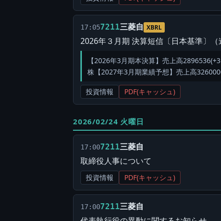
三菱自
7211
17:05
XBRL
2026年３月期 決算短信〔日本基準〕
【2026年3月期本決算】売上高2896536(+3.9
株【2027年3月期業績予想】売上高3260000(+1
投資情報
PDF(キャッシュ)
2026/02/24 火曜日
三菱自
7211
17:00
取締役人事について
投資情報
PDF(キャッシュ)
三菱自
7211
17:00
代表執行役の異動に関するお知らせ