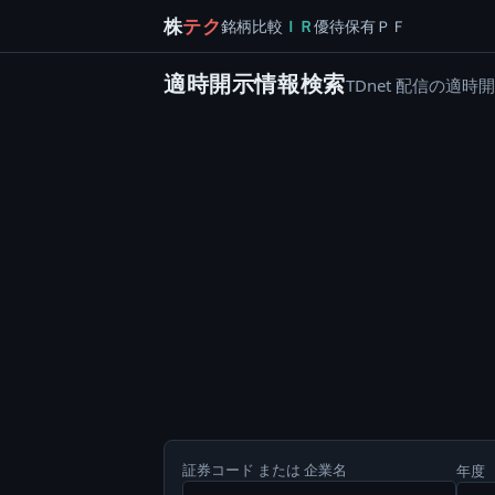
株
テク
銘柄
比較
ＩＲ
優待
保有
ＰＦ
適時開示情報検索
TDnet 配信の
証券コード または 企業名
年度