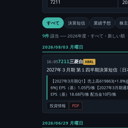
すべて
決算短信
業績予想
株主
該当 ── 2026年度・すべて・新しい順 
9件
2026/08/03 月曜日
三菱自
7211
16:05
XBRL
2027年３月期 第１四半期決算短信〔
【2027年3月期Q1】売上高619863(+1.8%)
6%] EPS（基）1.05円/株【2027年3月期通期
EPS（基）18.68円/株 配当金10円/株
投資情報
PDF
2026/06/29 月曜日