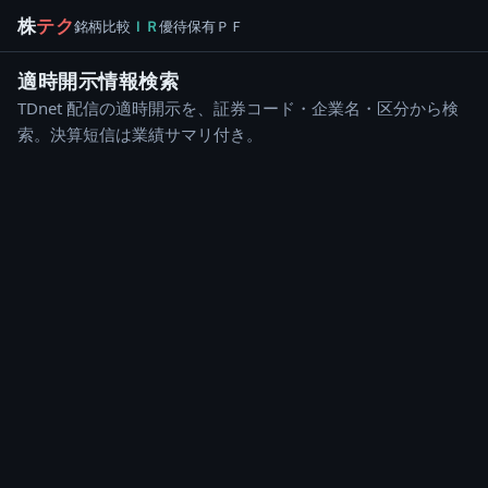
株
テク
銘柄
比較
ＩＲ
優待
保有
ＰＦ
適時開示情報検索
TDnet 配信の適時開示を、証券コード・企業名・区分から検
索。決算短信は業績サマリ付き。