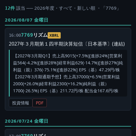
該当 ── 2026年度・すべて・新しい順 ・「7769」
12件
2026/08/07 金曜日
リズム
7769
16:00
XBRL
2027年３月期第１四半期決算短信〔日本基準〕(連結)
【2027年3月期Q1】売上高9015(+7.5%)[進捗24%]営業利
益564(-4.2%)[進捗28%]経常利益629(-14.7%)[進捗27%]純
利益（親）376(-75.1%)[進捗22%] EPS（基）47.29円/株
【2027年3月期通期予想】売上高37000(+6.5%)営業利益
2000(+26.0%)経常利益2300(+16.2%)純利益（親）
1700(-26.5%) EPS（基）211.72円/株 配当金167.6円/株
投資情報
PDF
2026/07/24 金曜日