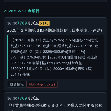
2026/02/13 金曜日
リズム
7769
16:30
XBRL
2026年３月期第３四半期決算短信〔日本基準〕(連結)
【2026年3月期Q3】売上高25765(+1.5%)[進捗77%]営業
利益1525(+132.3%)[進捗98%]経常利益1772(+85.0%)[進
捗98%]純利益（親）2229(+305.6%)[進捗111%]
EPS（基）276.94円/株【2026年3月期通期予想】売上高
33500(+2.6%)営業利益1550(+89.5%)経常利益
1800(+55.1%)純利益（親）2000(+163.6%) EPS（基）
251.19円/株
投資情報
PDF(キャッシュ)
リズム
7769
16:30
「従業員持株会信託型ＥＳＯＰ」の導入に関するお知