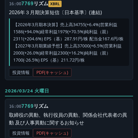
リズム
7769
16:00
XBRL
2026年３月期決算短信〔日本基準〕(連結)
【2026年3月期本決算】売上高34755(+6.4%)営業利益
1586(+94.0%)経常利益1979(+70.5%)純利益（親）
2311(+204.6%) EPS（基）287.91円/株 配当金167.6円/株
【2027年3月期業績予想】売上高37000(+6.5%)営業利益
2000(+26.0%)経常利益2300(+16.2%)純利益（親）
1700(-26.5%) EPS（基）211.72円/株
投資情報
PDF(キャッシュ)
2026/03/24 火曜日
リズム
7769
16:00
取締役の異動、執行役員の異動、関係会社代表者の異
動 及び人事異動に関するお知らせ
投資情報
PDF(キャッシュ)